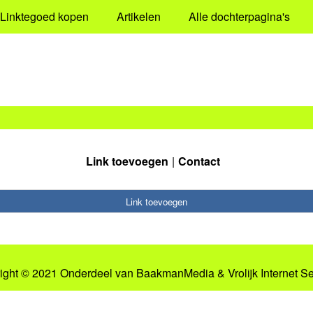
Linktegoed kopen
Artikelen
Alle dochterpagina's
Link toevoegen
Contact
Link toevoegen
ight © 2021 Onderdeel van
BaakmanMedia
&
Vrolijk Internet S